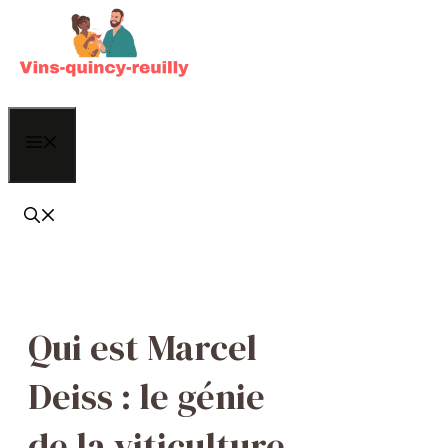
Aller
au
contenu
Menu
Qui est Marcel
Deiss : le génie
de la viticulture