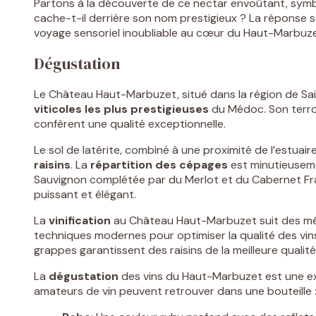
Partons à la découverte de ce nectar envoûtant, symb
cache-t-il derrière son nom prestigieux ? La réponse s
voyage sensoriel inoubliable au cœur du Haut-Marbuze
Dégustation
Le Château Haut-Marbuzet, situé dans la région de Sa
viticoles les plus prestigieuses
du Médoc. Son terroi
confèrent une qualité exceptionnelle.
Le sol de latérite, combiné à une proximité de l’estuair
raisins
. La
répartition des cépages
est minutieusem
Sauvignon complétée par du Merlot et du Cabernet Fran
puissant et élégant.
La
vinification
au Château Haut-Marbuzet suit des mét
techniques modernes pour optimiser la qualité des vin
grappes garantissent des raisins de la meilleure qualité
La
dégustation
des vins du Haut-Marbuzet est une exp
amateurs de vin peuvent retrouver dans une bouteille 