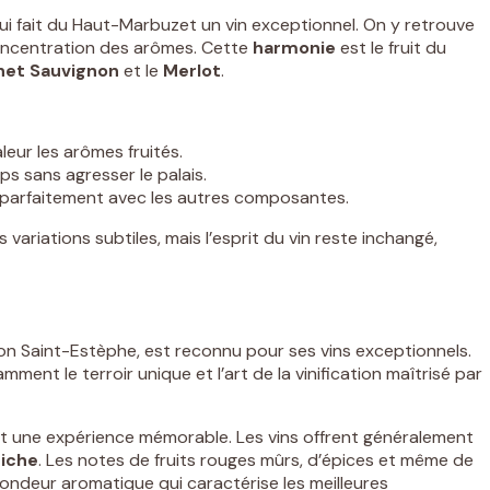
qui fait du Haut-Marbuzet un vin exceptionnel. On y retrouve
 concentration des arômes. Cette
harmonie
est le fruit du
net Sauvignon
et le
Merlot
.
leur les arômes fruités.
ps sans agresser le palais.
e parfaitement avec les autres composantes.
riations subtiles, mais l’esprit du vin reste inchangé,
ion Saint-Estèphe, est reconnu pour ses vins exceptionnels.
ent le terroir unique et l’art de la vinification maîtrisé par
t une expérience mémorable. Les vins offrent généralement
riche
. Les notes de fruits rouges mûrs, d’épices et même de
ndeur aromatique qui caractérise les meilleures