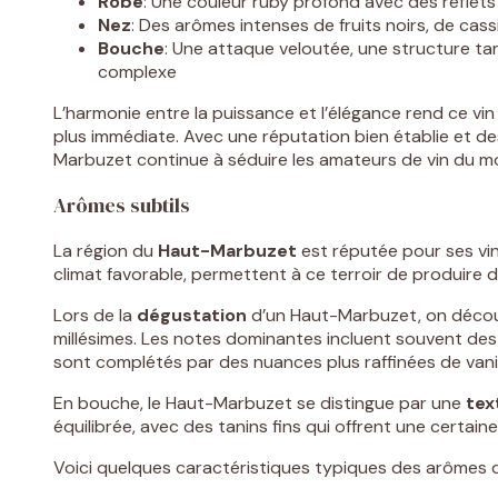
Robe
: Une couleur ruby profond avec des reflets 
Nez
: Des arômes intenses de fruits noirs, de cas
Bouche
: Une attaque veloutée, une structure ta
complexe
L’harmonie entre la puissance et l’élégance rend ce vi
plus immédiate. Avec une réputation bien établie et des
Marbuzet continue à séduire les amateurs de vin du mo
Arômes subtils
La région du
Haut-Marbuzet
est réputée pour ses vin
climat favorable, permettent à ce terroir de produire 
Lors de la
dégustation
d’un Haut-Marbuzet, on découv
millésimes. Les notes dominantes incluent souvent des
sont complétés par des nuances plus raffinées de vanil
En bouche, le Haut-Marbuzet se distingue par une
tex
équilibrée, avec des tanins fins qui offrent une certain
Voici quelques caractéristiques typiques des arômes 