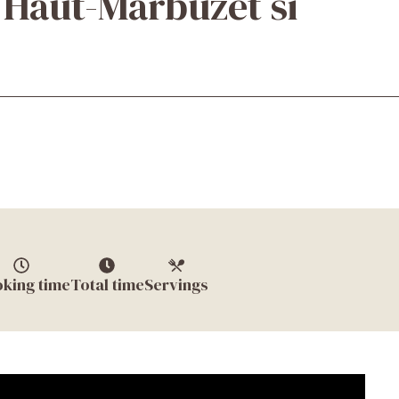
e Haut-Marbuzet si
king time
Total time
Servings