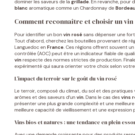
dominer les saveurs de la
grillade
. En revanche, pour 
blanc
aromatique comme un Chardonnay de
Bordea
Comment reconnaître et choisir un vin r
Pour identifier un bon
vin
rosé
sans dépenser une fortu
Tout d’abord, cherchez les bouteilles provenant de ré
Languedoc en
France
. Ces régions offrent souvent un
contrôlée (AOC) peut être un indicateur fiable de qual
vin
respecte des normes strictes de production. Finale
expérimenté qui saura orienter votre choix selon votr
L’impact du terroir sur le goût du vin rosé
Le terroir, composé du climat, du sol et des pratiques 
arômes et des saveurs d’un
vin
. Dans le cas des
vins
r
présenter une plus grande complexité et une meilleure
meilleure capacité de vieillissement et une expression 
Vins bios et natures : une tendance en plein esso
Avec une demande croissante pour des produits respe