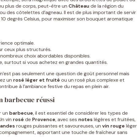
eu plus de corps, peut-être un
Château
de la région du
ou des côtelettes d’agneau. Il est de plus important de servir
t 10 degrés Celsius, pour maximiser son bouquet aromatique
ience optimale.
r ceux plus structurés.
is nombreux choix abordables disponibles.
e, surtout si vous achetez en grandes quantités.
n’est pas seulement une question de goût personnel mais
iez un
rosé léger et fruité
ou un rosé plus complexe et
ontribue à l’ambiance festive du repas en plein air.
un barbecue réussi
r un
barbecue
, il est essentiel de considérer les types de
Un vin
rosé
de
Provence
, avec ses
notes
légères et fruitées,
iandes
rouges puissantes et savoureuses, un
vin
rouge
léger
 accompagnement, apportant une touche de fraîcheur sans