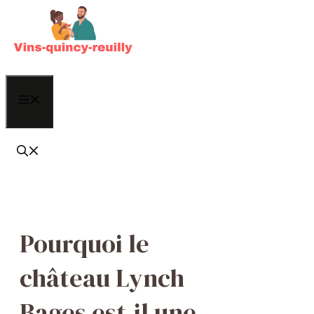
Aller
au
contenu
Menu
Pourquoi le
château Lynch
Bages est-il une