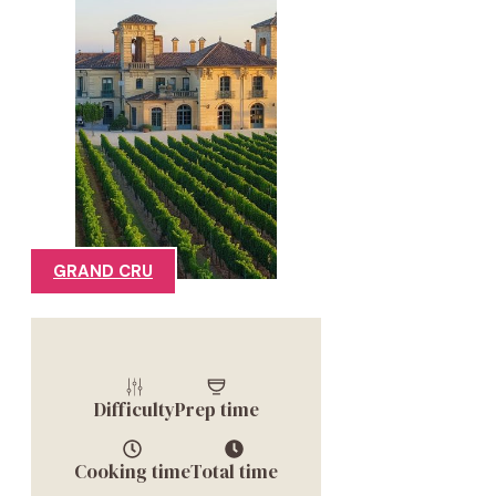
GRAND CRU
Difficulty
Prep time
Cooking time
Total time